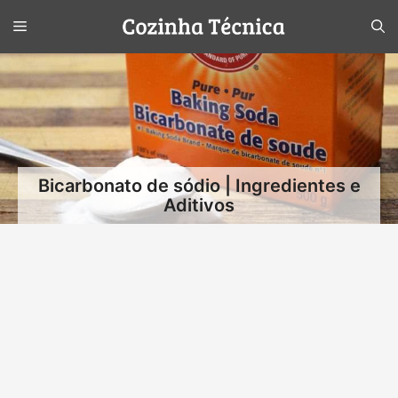
Pular
Menu
para
o
conteúdo
Bicarbonato de sódio | Ingredientes e
Aditivos