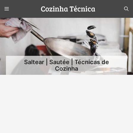
Pular
Menu
para
o
conteúdo
Saltear | Sautée | Técnicas de
Cozinha