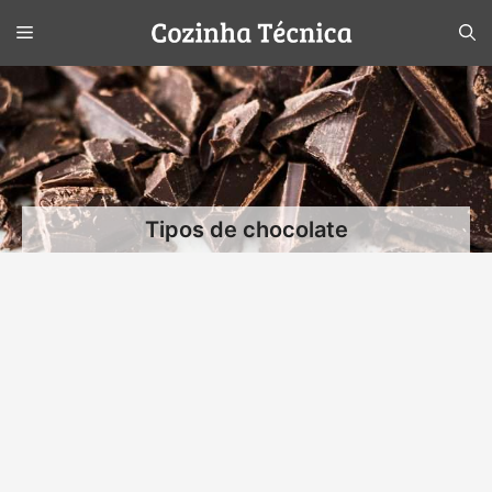
Pular
Menu
para
o
conteúdo
Tipos de chocolate