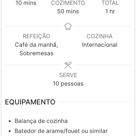
minutes
10
mins
COZIMENTO
TOTAL
minutes
hour
50
mins
1
hr
REFEIÇÃO
COZINHA
Café da manhã,
Internacional
Sobremesas
SERVE
10
pessoas
EQUIPAMENTO
Balança de cozinha
Batedor de arame/fouet ou similar