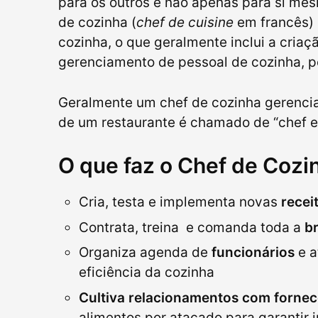
para os outros e não apenas para si me
de cozinha (
chef de cuisine
em francês) 
cozinha, o que geralmente inclui a criaçã
gerenciamento de pessoal de cozinha, p
Geralmente um chef de cozinha gerencia
de um restaurante é chamado de “chef ex
O que faz o Chef de Cozi
Cria, testa e implementa novas
recei
Contrata, treina e comanda toda a
b
Organiza agenda de
funcionários
e a
eficiência da cozinha
Cultiva relacionamentos com forne
alimentos por atacado para garantir 