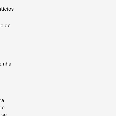
tícios
ão de
zinha
ra
de
 se