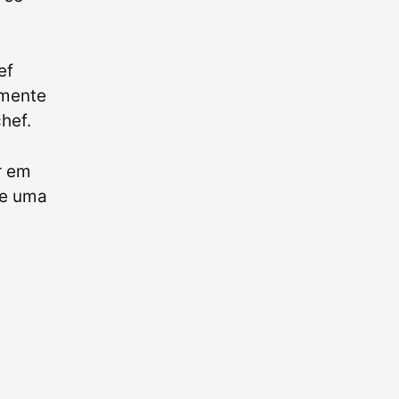
ef
amente
hef.
r em
de uma