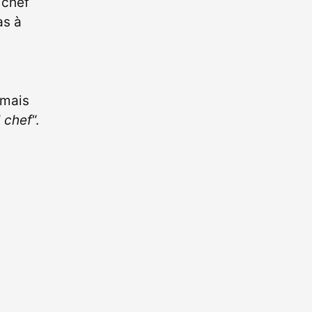
 chef
as à
 mais
 chef
“.