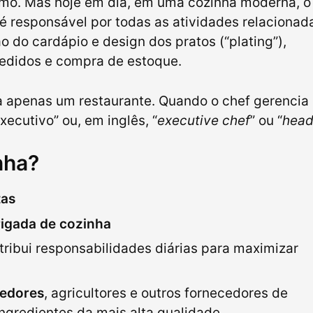
smo. Mas hoje em dia, em uma cozinha moderna, o
é responsável por todas as atividades relacionad
o do cardápio e design dos pratos (“plating”),
edidos e compra de estoque.
 apenas um restaurante. Quando o chef gerencia
ecutivo” ou, em inglês, “
executive chef
” ou “
head
nha?
tas
rigada de cozinha
tribui responsabilidades diárias para maximizar
cedores
, agricultores e outros fornecedores de
ingredientes da mais alta qualidade