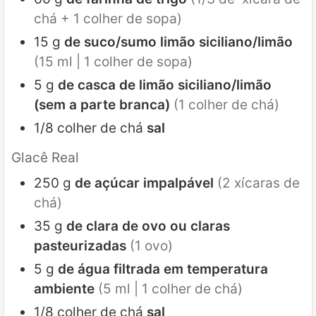
chá + 1 colher de sopa)
15
g
de suco/sumo limão siciliano/limão
(15 ml | 1 colher de sopa)
5
g
de casca de limão siciliano/limão
(sem a parte branca)
(1 colher de chá)
1/8
colher de chá
sal
Glacê Real
250
g
de açúcar impalpável
(2 xícaras de
chá)
35
g
de clara de ovo ou claras
pasteurizadas
(1 ovo)
5
g
de água filtrada em temperatura
ambiente
(5 ml | 1 colher de chá)
1/8
colher de chá
sal