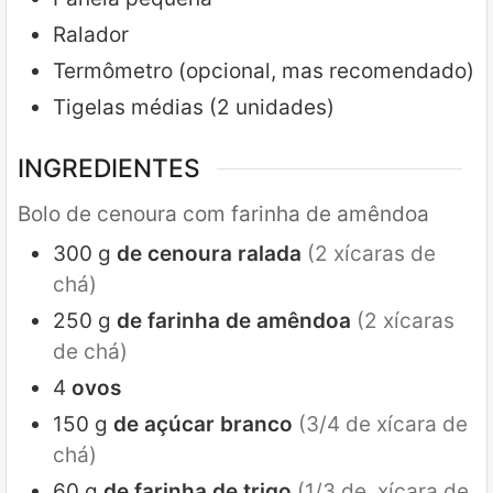
Ralador
Termômetro (opcional, mas recomendado)
Tigelas médias (2 unidades)
INGREDIENTES
Bolo de cenoura com farinha de amêndoa
300
g
de cenoura ralada
(2 xícaras de
chá)
250
g
de farinha de amêndoa
(2 xícaras
de chá)
4
ovos
150
g
de açúcar branco
(3/4 de xícara de
chá)
60
g
de farinha de trigo
(1/3 de xícara de