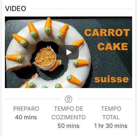
VIDEO
PREPARO
TEMPO DE
TEMPO
minutes
40
mins
COZIMENTO
TOTAL
minutes
hour
minutes
50
mins
1
hr
30
mins