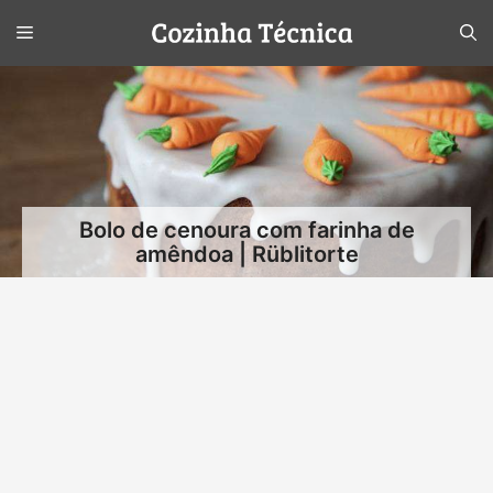
Pular
Menu
para
o
conteúdo
Bolo de cenoura com farinha de
amêndoa | Rüblitorte