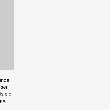
gunda
 ser
is e o
 que