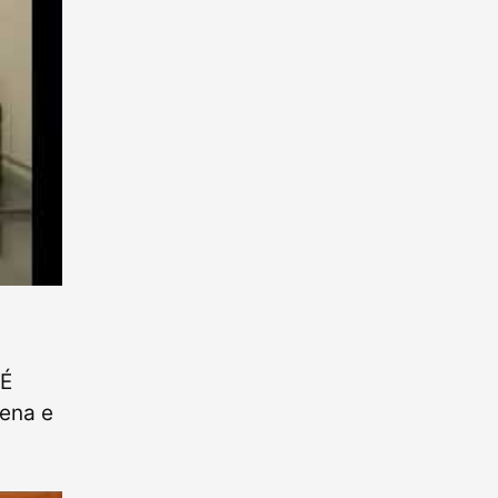
 É
uena e