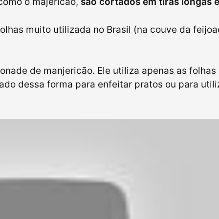
 como o majericão,
são cortados em tiras longas e
olhas muito utilizada no Brasil (na couve da feijoa
onade de manjericão. Ele utiliza apenas as folhas
do dessa forma para enfeitar pratos ou para utili