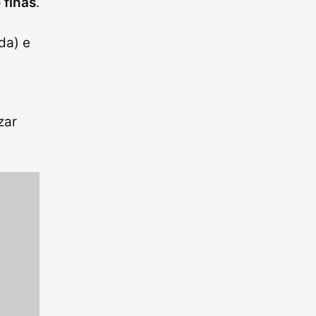
 finas
.
da) e
zar