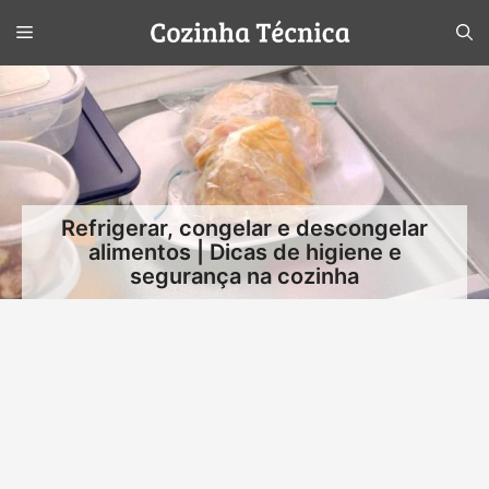
Pular
Menu
para
o
conteúdo
Refrigerar, congelar e descongelar
alimentos | Dicas de higiene e
segurança na cozinha