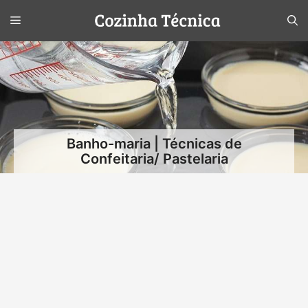
Pular
Menu
para
o
conteúdo
Banho-maria | Técnicas de
Confeitaria/ Pastelaria