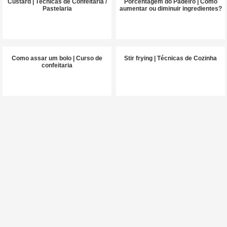
Custard | Técnicas de Confeitaria /
Porcentagem do Padeiro | Como
Pastelaria
aumentar ou diminuir ingredientes?
Como assar um bolo | Curso de
Stir frying | Técnicas de Cozinha
confeitaria